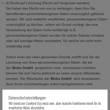
d) Recht auf Löschung (Recht auf Vergessen werden)
Sie haben das Recht von uns zu verlangen, dass Ihre Sie
betreffenden personenbezogenen Daten unverzüglich gelöscht
werden. Wir sind weiterhin verpflichtet, personenbezogene Daten
unverzüglich zu löschen, sofern ein Grund vorliegt, die eine
Verarbeitung der Daten nicht rechtfertigt (z.B.
personenbezogenen Daten wurden für solche Zwecke erhoben
oder auf sonstige Weise verarbeitet, für welche sie nicht mehr
notwendig sind).
Sofern einer der oben genannten Gründe zutrifft und Sie die
Löschung von Ihren personenbezogenen Daten, die bei
der
Woku GmbH
gespeichert sind, veranlassen möchten,
können Sie sich hierzu jederzeit an einen unserer Mitarbeiter
wenden. Der Mitarbeiter der
Woku GmbH
wird veranlassen,
dass Ihrem Löschverlangen sofort nachgekommen wird.
Hat die
Woku GmbH
Ihre personenbezogenen Daten öffentlich
Datenschutzeinstellungen
gemacht und sind wir zu deren Löschung verpflichtet, so trifft uns
Wir benutzen Cookies! Das muss sein, aber manche Funktionen könnt ihr im
unter Berücksichtigung der verfügbaren Technologie und der
erweiterten Menü abschalten.