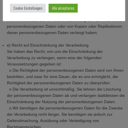
Implementierungskosten angemessene Maßnahmen, auch
Cookie Einstellungen
Alle akzeptieren
technischer Art, um für die Datenverarbeitung Verantwortliche,
die die personenbezogenen Daten verarbeiten, darüber zu
informieren, dass Sie von uns die Löschung aller Links zu diesen
personenbezogenen Daten oder von Kopien oder Replikationen
dieser personenbezogenen Daten verlangt haben.
e) Recht auf Einschränkung der Verarbeitung
Sie haben das Recht, von uns die Einschränkung der
Verarbeitung zu verlangen, wenn eine der folgenden
Voraussetzungen gegeben ist:
o Die Richtigkeit der personenbezogenen Daten wird von Ihnen
bestritten, und zwar für eine Dauer, die es uns ermöglicht, die
Richtigkeit der personenbezogenen Daten zu überprüfen.
o Die Verarbeitung ist unrechtmäßig, Sie lehnen die Löschung
der personenbezogenen Daten ab und verlangen stattdessen die
Einschränkung der Nutzung der personenbezogenen Daten.
o Wir benötigen die personenbezogenen Daten für die Zwecke
der Verarbeitung nicht länger, Sie benötigen sie jedoch zur
Geltendmachung, Ausübung oder Verteidigung von
Rechtsansprüchen.