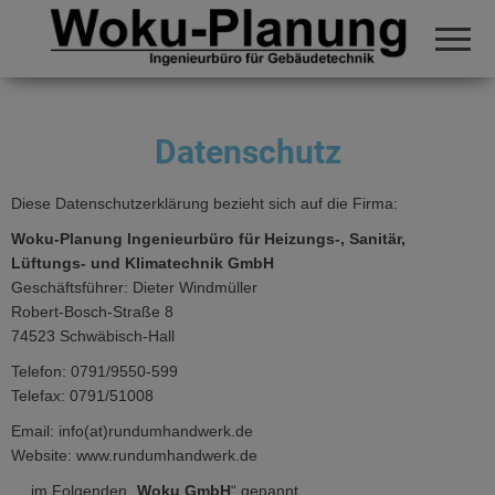
Wi
wi
si
si
an
W
Datenschutz
Diese Datenschutzerklärung bezieht sich auf die Firma:
Woku-Planung Ingenieurbüro für Heizungs-, Sanitär,
Lüftungs- und Klimatechnik GmbH
Geschäftsführer: Dieter Windmüller
Robert-Bosch-Straße 8
74523 Schwäbisch-Hall
Telefon: 0791/9550-599
Telefax: 0791/51008
Email: info(at)rundumhandwerk.de
Website: www.rundumhandwerk.de
… im Folgenden „
Woku GmbH
“ genannt.